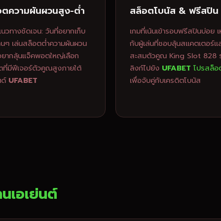
อตความผันผวนสูง-ต่ำ
สล็อตโบนัส & ฟรีสปิน
นวทางชัดเจน: วันที่อยากเก็บ
เกมที่เน้นเข้ารอบฟรีสปินบ่อย 
านๆ เล่นสล็อตต่ำความผันผวน
กับผู้เล่นที่ชอบลุ้นสแคตเตอร์แ
่อยากลุ้นแจ็คพอตใหญ่เลือก
สะสมตัวคูณ King Slot 828 
ที่มีฟีเจอร์ตัวคูณสูงภายใต้
ลิงก์ไปยัง
UFABET
โปรสล็อ
นด์
UFABET
เพื่อจับคู่กับเครดิตโบนัส
นเอเย่นต์