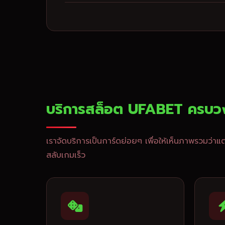
บริการสล็อต
UFABET
ครบวง
เราจัดบริการเป็นการ์ดย่อยๆ เพื่อให้เห็นภาพรวมว่าแ
สลับเกมเร็ว