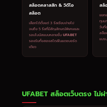
สล็อตคลาสสิก & วิดีโอ
สล็
สล็อต
แยกแ
ทุนน
เลือกได้ตั้งแต่ 3 รีลเรียบง่ายไป
วันที
จนถึง 5 รีลที่มีสัญลักษณ์พิเศษและ
สล็อต
รอบโบนัสแบบหลายชั้น
UFABET
แบร
รองรับทั้งสองสไตล์ในแดชบอร์ด
เดียว
UFABET
สล็อตเว็บตรง ไม่ผ่า