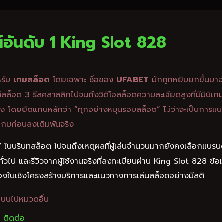
อันดับ 1 King Slot 828
หรับ
เกมสล็อต
โดยเฉพาะ ชื่อของ
UFABET
มักถูกหยิบยกขึ้นมาอยู
ต่สล็อต 3 รีลคลาสสิกไปจนถึงวิดีโอสล็อตความละเอียดสูงที่มีมินิเ
ง โดยยึดแกนหลักว่า “ทุกอย่างหมุนรอบสล็อต” ไม่ว่าจะเป็นการแน
งเกมก่อนลงเดิมพันจริง
T
ในบริบทสล็อต ไปจนถึงเหตุผลที่ผู้เล่นจำนวนมากยังคงเลือกแบรนด์น
่วไป และรีวิวจากผู้ใช้งานจริงที่ลงทะเบียนผ่าน King Slot 828 ข้อม
งในเชิงโครงสร้างบริการและแนวทางการเล่นสล็อตอย่างมีสติ
งเบนไปหมวดอื่น
,
ติดต่อ