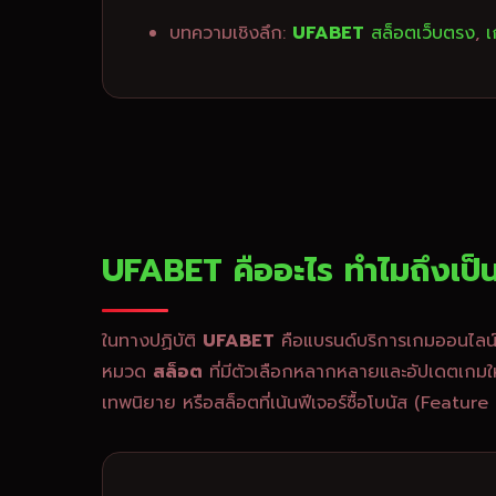
บทความเชิงลึก:
UFABET
สล็อตเว็บตรง
,
UFABET
คืออะไร ทำไมถึงเป็น
ในทางปฏิบัติ
UFABET
คือแบรนด์บริการเกมออนไลน์ที
หมวด
สล็อต
ที่มีตัวเลือกหลากหลายและอัปเดตเกมให
เทพนิยาย หรือสล็อตที่เน้นฟีเจอร์ซื้อโบนัส (Feature 