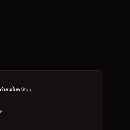
กำลังขึ้นฟรีสปิน
ัส