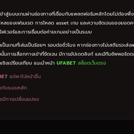
ข้าสู่ระบบเกมผ่านช่องทางที่เชื่อมกับแพลตฟอร์มหลักโดยไม่ต้องพึ่ง
นไหลของเฟรมเรต การโหลด asset เกม และความชัดเจนของยอดคง
ิร์ฟเวอร์และการเชื่อมต่อค่ายเกมอย่างเป็นระบบ
ป็นเกมที่เล่นเป็นร้อยๆ รอบต่อชั่วโมง หากช่องทางไม่เสถียรจะส่งผลท
้นการเลือกทางเข้าที่ชัดเจน มีการอัปเดตลิงก์ และมีทีมซัพพอร์ต
เชิงเปรียบเทียบ แนะนำหน้า
UFABET
สล็อตเว็บตรง
BET
แต่พาไปหน้าอื่น
งกับระบบหลัก
่อมีการเปลี่ยนแปลง